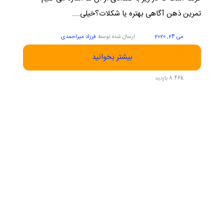
تمرین ذهن آگاهی بهتره یا شکلات؟خیلی....
می 24, 2020
ارسال شده توسط
فرزاد میراحمدی
بیشتر بخوانید
8.46k بازدید