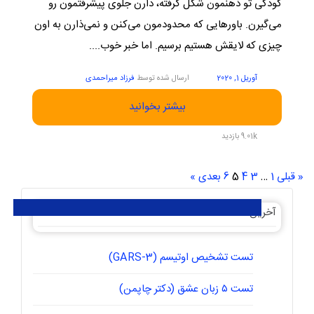
کودکی تو ذهنمون شکل گرفته، دارن جلوی پیشرفتمون رو
می‌گیرن. باورهایی که محدودمون می‌کنن و نمی‌ذارن به اون
چیزی که لایقش هستیم برسیم. اما خبر خوب....
آوریل 1, 2020
ارسال شده توسط
فرزاد میراحمدی
بیشتر بخوانید
9.01k بازدید
Page
Page
Page
Page
Page
« قبلی
1
…
3
4
5
6
بعدی »
آخرین مقالات
تست تشخیص اوتیسم (GARS-3)
تست ۵ زبان عشق (دکتر چاپمن)