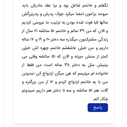
نگفتم و خانمم شاغل بود و برا عقد مادرش باید
میومد برامون امضا میکرد چوک پدرش و پدربزرگش
سالها قبا فوت شده بودن به ترتیب ما عروسی کردیم
و الان که من ۳۹ سالم و خانمم ۵۱ سالشه ۲۱ سال از
زندگی مشترکمون میگذره سه دختر ۲۰ و ۱۹ و ۱۷ ساله
داریم و من خیلی عاشقشم خانمم چهره اش خیلی
کمتر از سنش میزنه و الان که ۵۱ سالشه وقتی می
بینیش مثل یه دختر ۳۸ ساله است من فقط از
خانواده ام میترسم که هی میگن ازدواج کن نمدونن
من با یه خانمم ازدواج کردم و ۱۲ از من بزرگتره و
آلات هم ۵۱ سالشه و سه تا دختر هم داریم نمیدونم
چکار کنم
پاسخ