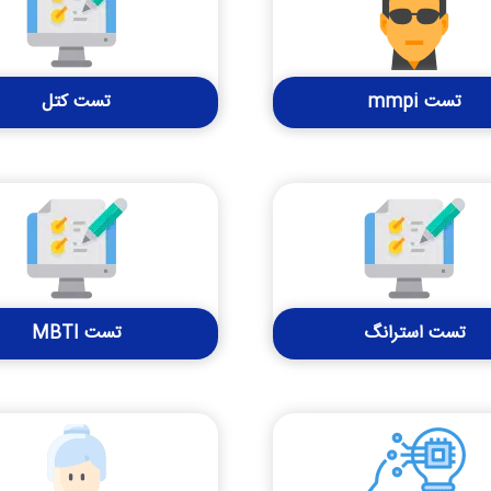
تست mmpi
تست کتل
تست استرانگ
تست MBTI