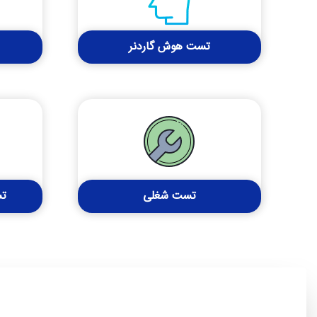
تست هوش گاردنر
تست شغلی
تس