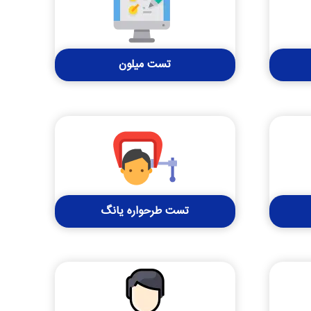
تست میلون
تست طرحواره یانگ