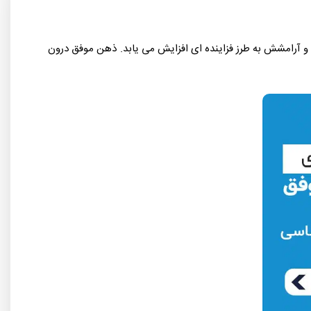
امشش به طرز فزاینده ای افزایش می یابد. ذهن موفق درون