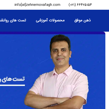
info[at]zehnemovafagh.com
66425154 (021)
ذهن موفق
محصولات آموزشی
تست های روانشن