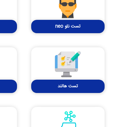
تست نئو neo
تست هالند