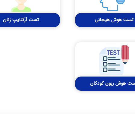
تست هوش هیجانی
تست آرکتایپ زنان
ت هوش ریون کودکان