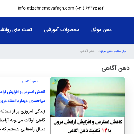
info[at]zehnemovafagh.com
66425154 (021)
ذهن موفق
محصولات آموزشی
تست های روانشن
مرکز مشاوره ذهن موفق
»
ذهن آگاهی
ذهن آگاهی
ذهن آگاهی
میراحمدی: دیدار با استاد درون
زندگی امروزی پر از دغدغه
گاهی اوقات می‌تونه آرامش
دنبال راه‌هایی هستیم که ب