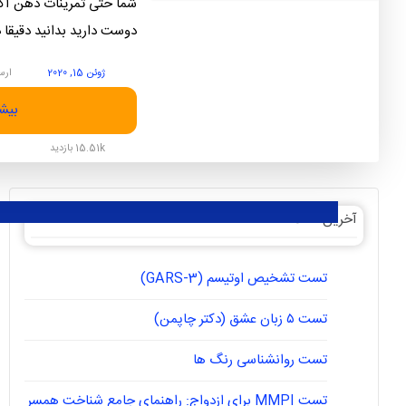
شما حتی تمرینات ذهن آگا
دوست دارید بدانید دقیقا 
ژوئن 15, 2020
ارس
بیشت
15.51k بازدید
آخرین مقالات
تست تشخیص اوتیسم (GARS-3)
تست ۵ زبان عشق (دکتر چاپمن)
تست روانشناسی رنگ ها
تست MMPI برای ازدواج: راهنمای جامع شناخت همسر