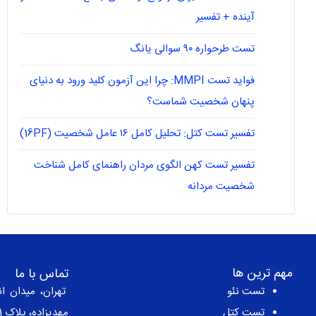
آینده + تفسیر
تست طرحواره ۹۰ سوالی یانگ
فواید تست MMPI: چرا این آزمون کلید ورود به دنیای
پنهان شخصیت شماست؟
تفسیر تست کتل: تحلیل کامل ۱۶ عامل شخصیت (16PF)
تفسیر تست کهن الگوی مردان راهنمای کامل شناخت
شخصیت مردانه
مهم ترین ها
تماس با ما
تست نئو
تهران، میدان ان
تست کتل
مهدیزاده، پلاک 1، طبقه 2