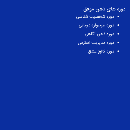
مشاوره خانواده
مشاوره شغلی
مشاوره کودک
مشاوره روابط عاطفی
تماس با ما
تهران، میدان انقلاب، ابتدای کارگر جنوبی، کوچه مهدیزاده، پلاک 1،
طبقه 2
شماره تماس:
021-66425154
دوره های ذهن موفق
دوره شخصیت شناسی
دوره طرحواره درمانی
دوره ذهن آگاهی