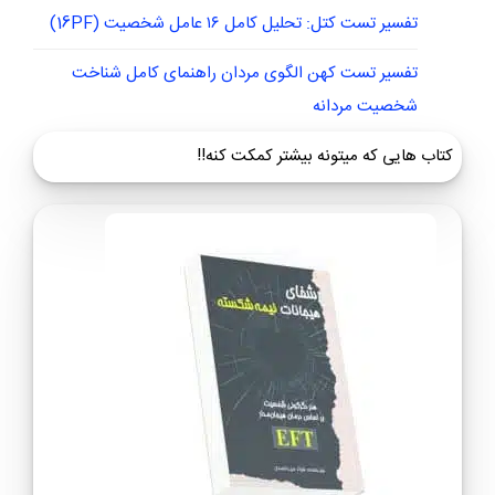
آینده + تفسیر
تست طرحواره ۹۰ سوالی یانگ
فواید تست MMPI: چرا این آزمون کلید ورود به دنیای
پنهان شخصیت شماست؟
تفسیر تست کتل: تحلیل کامل ۱۶ عامل شخصیت (16PF)
تفسیر تست کهن الگوی مردان راهنمای کامل شناخت
شخصیت مردانه
کتاب هایی که میتونه بیشتر کمکت کنه!!