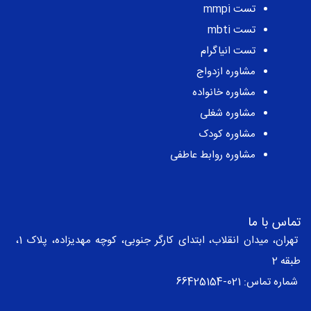
مهم ترین ها
تست نئو
تست کتل
تست طرحواره
تست میلون
تست mmpi
تست mbti
تست انیاگرام
مشاوره ازدواج