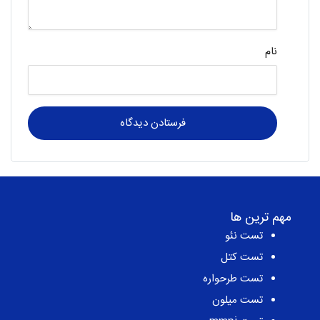
نام
مهم ترین ها
تست نئو
تست کتل
تست طرحواره
تست میلون