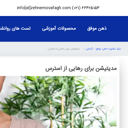
info[at]zehnemovafagh.com
66425154 (021)
ذهن موفق
محصولات آموزشی
تست های روانشن
مرکز مشاوره ذهن موفق
»
آرامش
»
مدیتیشن برای رهایی از استرس
مدیتیشن برای رهایی از استرس