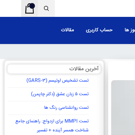
0
ز ها
حساب کاربری
مقالات
آخرین مقالات
تست تشخیص اوتیسم (GARS-3)
تست ۵ زبان عشق (دکتر چاپمن)
تست روانشناسی رنگ ها
تست MMPI برای ازدواج: راهنمای جامع
شناخت همسر آینده + تفسیر