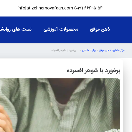
info[at]zehnemovafagh.com
66425154 (021)
ذهن موفق
محصولات آموزشی
تست های روانشن
مرکز مشاوره ذهن موفق
»
روابط عاطفی
»
برخورد با شوهر افسرده
برخورد با شوهر افسرده