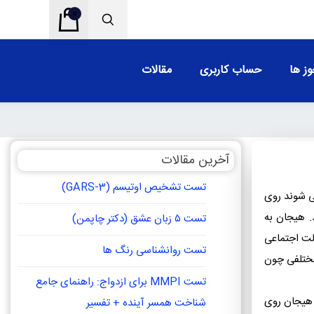
0
ز ها
حساب کاربری
مقالات
آخرین مقالات
تست تشخیص اوتیسم (GARS-3)
ی شوند روی
. هیجان به
تست ۵ زبان عشق (دکتر چاپمن)
لت اجتماعی
تست روانشناسی رنگ ها
 مختلفی چون
تست MMPI برای ازدواج: راهنمای جامع
 هیجان روی
شناخت همسر آینده + تفسیر