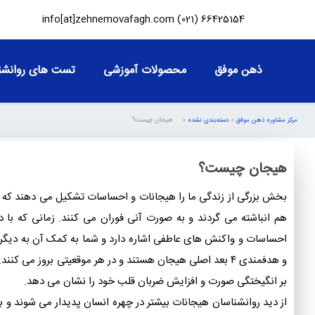
info[at]zehnemovafagh.com
66425154 (021)
ذهن موفق
محصولات آموزشی
تست های روانشن
مرکز مشاوره ذهن موفق
»
دسته‌بندی نشده
»
هیجان چیست؟
هیجان چیست؟
بخش بزرگی از زندگی ما را هیجانات و احساسات تشکیل می دهند که
هم انباشته می گردند و به صورت آنی فوران می کنند. زمانی که با 
احساسات و واکنش های عاطفی اشاره دارد و شما به کمک آن به‌ دیگر
و هدفمندی ۴ بعد اصلی هیجان هستند و در هر موقعیتی بروز م
بر انگیختگی صورت و افزایش ضربان قلب خود را نشان می دهد.
از دید روانشناسان هیجانات بیشتر در چهره انسان پدیدار می شوند و 