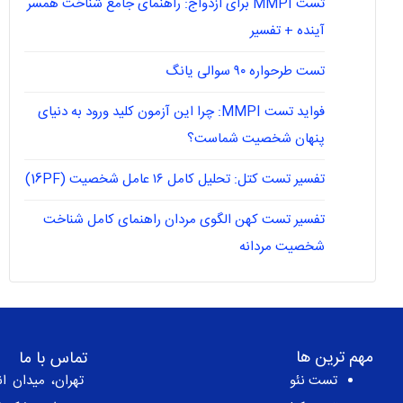
تست MMPI برای ازدواج: راهنمای جامع شناخت همسر
آینده + تفسیر
تست طرحواره ۹۰ سوالی یانگ
فواید تست MMPI: چرا این آزمون کلید ورود به دنیای
پنهان شخصیت شماست؟
تفسیر تست کتل: تحلیل کامل ۱۶ عامل شخصیت (16PF)
تفسیر تست کهن الگوی مردان راهنمای کامل شناخت
شخصیت مردانه
مهم ترین ها
تماس با ما
تست نئو
تهران، میدان ان