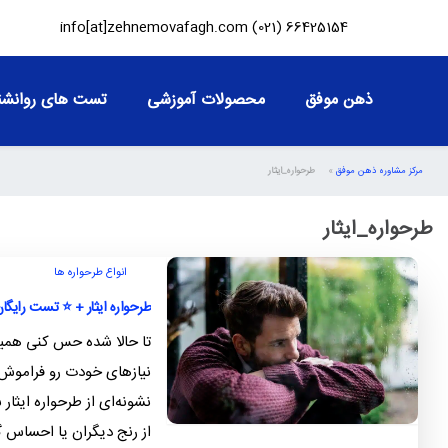
info[at]zehnemovafagh.com
66425154 (021)
ذهن موفق
محصولات آموزشی
تست های روانشن
مرکز مشاوره ذهن موفق
»
طرحواره_ایثار
طرحواره_ایثار
انواع طرحواره ها
طرحواره ایثار + ⭐️ تست رایگا
تا حالا شده حس کنی همیش
نیازهای خودت رو فراموش 
نشونه‌ای از طرحواره ایثار
از رنج دیگران یا احساس گ