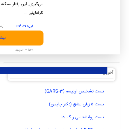
می‌گیری. این رفتار ممک
نارضایتی....
فوریه 21, 2019
ارسا
بیشت
13.52k بازدید
آخرین مقالات
تست تشخیص اوتیسم (GARS-3)
تست ۵ زبان عشق (دکتر چاپمن)
تست روانشناسی رنگ ها