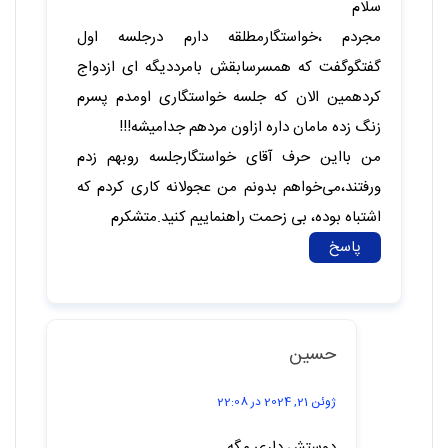
سلام
مجردم ،خواستگارمطلقه دارم درجلسه اول
گفتگو‌گفت که همسرسابقش بامرددیگه ای ازدواج
کردهمین الان که جلسه خواستگاری اومدم پسرم
زنگ زده مامان داره ازاون مردهم جدامیشه!!!
من بااین حرف آقای خواستگارجلسه روبهم زدم
ورفتند،می‌خواهم بدونم من عجولانه کاری کردم که
اشتباه بوده، بی زحمت راهنماییم کنید.متشکرم
پاسخ
حسین
ژوئن 21, 2024 در 22:08
دوستش داری مگه