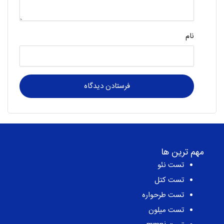
نام
مهم ترین ها
تست نئو
تست کتل
تست طرحواره
تست میلون