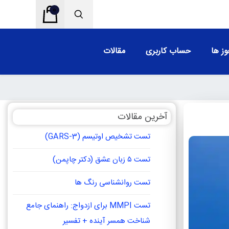
0
ز ها
حساب کاربری
مقالات
آخرین مقالات
تست تشخیص اوتیسم (GARS-3)
تست ۵ زبان عشق (دکتر چاپمن)
تست روانشناسی رنگ ها
تست MMPI برای ازدواج: راهنمای جامع
شناخت همسر آینده + تفسیر