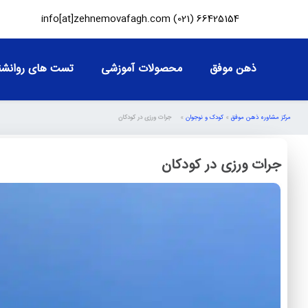
info[at]zehnemovafagh.com
66425154 (021)
ذهن موفق
محصولات آموزشی
تست های روانشن
مرکز مشاوره ذهن موفق
»
کودک و نوجوان
»
جرات ورزی در کودکان
جرات ورزی در کودکان