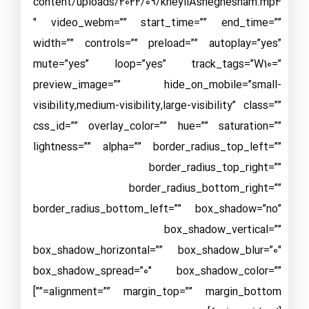
content/uploads/2022/09/kheyliAsheghesham.mp4
″ video_webm=”” start_time=”” end_time=””
width=”” controls=”” preload=”” autoplay=”yes”
mute=”yes” loop=”yes” track_tags=”W10=”
preview_image=”” hide_on_mobile=”small-
visibility,medium-visibility,large-visibility” class=””
css_id=”” overlay_color=”” hue=”” saturation=””
lightness=”” alpha=”” border_radius_top_left=””
border_radius_top_right=””
border_radius_bottom_right=””
border_radius_bottom_left=”” box_shadow=”no”
box_shadow_vertical=””
box_shadow_horizontal=”” box_shadow_blur=”0″
box_shadow_spread=”0″ box_shadow_color=””
alignment=”” margin_top=”” margin_bottom=””]