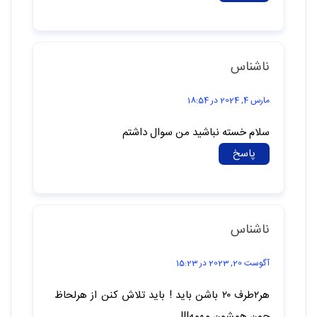
ناشناس
مارس 4, 2024 در 18:54
سلام خسته نباشید من سوال داشتم
پاسخ
ناشناس
آگوست 20, 2023 در 15:23
هر۲طرف ۲۰ باشن باید ! باید تلاش کنن از هرلحاظ
چون همشون مهمه!!!