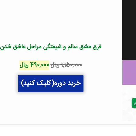
فرق عشق سالم و شیفتگی مراحل عاشق شدن
قیمت
قیمت
1,150,000
ریال
490,000
ریال
اصلی
فعلی
خرید دوره(کلیک کنید)
1,150,000 ریال
00
بود.
است.