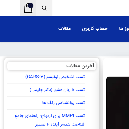
0
ز ها
حساب کاربری
مقالات
آخرین مقالات
تست تشخیص اوتیسم (GARS-3)
تست ۵ زبان عشق (دکتر چاپمن)
تست روانشناسی رنگ ها
تست MMPI برای ازدواج: راهنمای جامع
شناخت همسر آینده + تفسیر