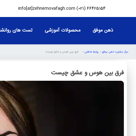
info[at]zehnemovafagh.com
66425154 (021)
ذهن موفق
محصولات آموزشی
تست های روانشن
مرکز مشاوره ذهن موفق
»
روابط عاطفی
»
فرق بین هوس و عشق چیست
فرق بین هوس و عشق چیست