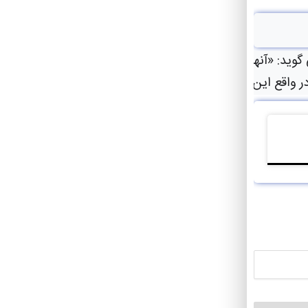
می گوید: «آنها قابل مقایسه نیستند. «معمولاً نوع عشق از ش
واقع این واقعیت ریشه در علم دارد.