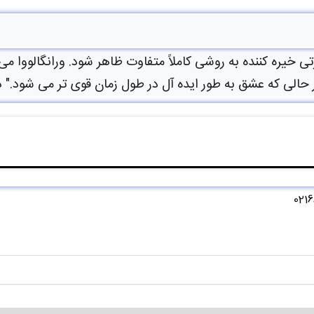
 خیره کننده به روشی کاملاً متفاوت ظاهر شود. ورانگالووا 
لی که عشق به طور ایده آل در طول زمان قوی تر می شود." در 
ا با شماره 02166425154