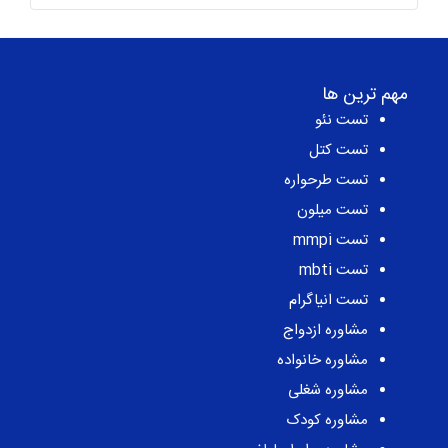
مهم ترین ها
تست نئو
تست کتل
تست طرحواره
تست میلون
تست mmpi
تست mbti
تست انیاگرام
مشاوره ازدواج
مشاوره خانواده
مشاوره شغلی
مشاوره کودک