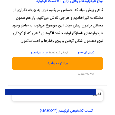
انواع طرحواره ها و رهایی از آن + ⭐️ تست طرحواره
گاهی پیش میاد که احساس می‌کنیم توی یه چرخه تکراری از
مشکلات گیر افتادیم و هر چی تلاش می‌کنیم، باز هم همون
مسائل برامون پیش میاد. این موضوع می‌تونه به خاطر وجود
طرحواره‌های ناسازگار اولیه باشه؛ الگوهای ذهنی که از کودکی
توی ذهنمون شکل گرفتن و روی رفتارها و احساساتمون....
آوریل 16, 2020
ارسال شده توسط
فرزاد میراحمدی
بیشتر بخوانید
25.89k بازدید
آخرین مقالات
تست تشخیص اوتیسم (GARS-3)