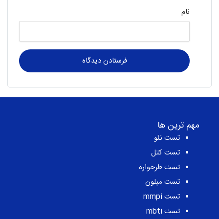
نام
مهم ترین ها
تست نئو
تست کتل
تست طرحواره
تست میلون
تست mmpi
تست mbti