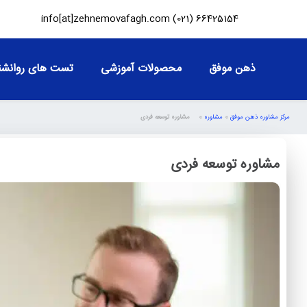
info[at]zehnemovafagh.com
66425154 (021)
ذهن موفق
محصولات آموزشی
تست های روانشن
مرکز مشاوره ذهن موفق
»
مشاوره
»
مشاوره توسعه فردی
مشاوره توسعه فردی