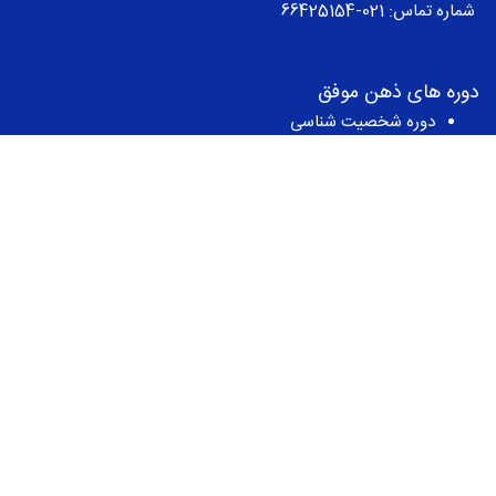
شماره تماس:
021-66425154
دوره های ذهن موفق
دوره شخصیت شناسی
دوره طرحواره درمانی
دوره ذهن آگاهی
دوره مدیریت استرس
دوره کالج عشق