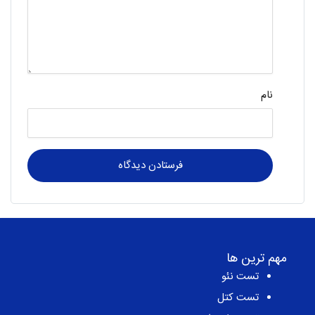
نام
مهم ترین ها
تست نئو
تست کتل