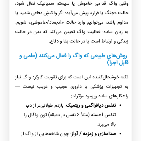
وقتی واگ قدامی خاموش یا سیستم سمپاتیک فعال شود،
حالت «جنگ یا فرار» پیش می‌آید؛ اگر واکنشِ دفاعی شدید یا
مداوم باشد، می‌توانیم وارد حالت «انجماد/خاموشی» شویم.
به زبان ساده: فعالیت واگ تعیین می‌کند که بدن در حالت
زندگی و ارتباط است یا در حالت بقا و دفاع.
روش‌های طبیعی که واگ را فعال می‌کنند (علمی و
قابل اجرا)
نکته خوشحال‌کننده این است که برای تقویت کارکرد واگ نیاز
به تجهیزات پزشکی یا داروی عجیب و غریب نیست —
راهکارهای ساده روزمره مؤثرند:
تنفس دیافراگمی و ریتمیک
: بازدم طولانی‌تر از دم،
تنفس آهسته (مثلاً 6 نفس در دقیقه) تون واگال را
بالا می‌برد.
صداسازی و زمزمه / آواز
: چون شاخه‌هایی از واگ از