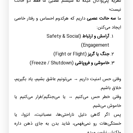
نظریه پلی‌واگال میگه که سیستم عصبی ما فقط
دو حالت
نیست؛
ما
سه حالت عصبی
داریم که هرکدوم احساس و رفتار خاصی
ایجاد می‌کنن:
آرامش و ارتباط
(Safety & Social
Engagement)
جنگ یا گریز
(Fight or Flight)
خاموشی و فروپاشی
(Freeze / Shutdown)
وقتی حس امنیت داریم → می‌تونیم عاشق بشیم، یاد بگیریم،
خلاق باشیم.
وقتی خطر حس می‌کنیم → یا می‌جنگیم/فرار می‌کنیم یا
خاموش می‌شیم.
پس اگر گاهی دلیل ناراحتی‌ها، عصبانیت، انزوا، یا
خستگی‌هات رو نمی‌فهمی، شاید بدن به جای ذهن داره
واکنش نشون میده.