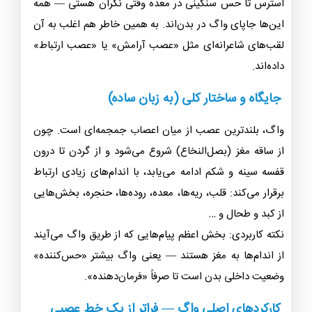
استرس تا حس سنگینی در معده وقتی نگران هستی — همه
این‌ها جاپای واگ در بدن‌اند. به همین خاطر هم اغلب به آن
لقب‌های شاعرانه‌ای مثل «عصب آرامش» یا «عصب ارتباط»
داده‌اند.
جایگاه و ساختار کلی (به زبان ساده)
واگ، بلندترین عصب از میان اعصاب جمجمه‌ای است. چون
از ساقه مغز (بصل‌النخاع) شروع می‌شود و از گردن تا درون
قفسه سینه و شکم ادامه می‌یابد، با اندام‌های زیادی ارتباط
برقرار می‌کند: قلب، ریه‌ها، معده، روده‌ها، حنجره، بخش‌هایی
از کبد و طحال و …
نکته کاربردی: بخش اعظم پیام‌هایی که از طریق واگ می‌آیند
از اندام‌ها به مغز هستند — یعنی واگ بیشتر «حس‌کننده»
وضعیت داخلی بدن است تا صرفاً «فرمان‌دهنده».
کارکردهای اصلی واگ — فراتر از یک خط عصبی