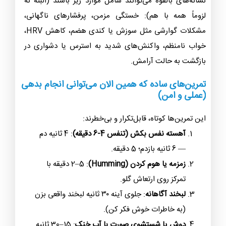
نشانه‌های بالقوه می‌توانند شامل موارد زیر باشند (البته نه
لزوماً همه با هم): خستگی مزمن، پرفشارهای ناگهانی،
مشکلات گوارشی مثل سوزش یا کندی هضم، کاهش HRV،
خواب نامنظم، واکنش‌های شدید به استرس یا دشواری در
بازگشت به حالت آرامش.
تمرین‌های ساده که همین الان می‌توانی انجام بدهی
(عملی و امن)
این تمرین‌ها کوتاه، قابل‌تکرار و بی‌خطرند:
آهسته نفس بکش (تنفس 4-6 دقیقه)
: 4 ثانیه دم
— 6 ثانیه بازدم؛ 5 دقیقه.
زمزمه یا هوم کردن (Humming)
: 2–5 دقیقه با
تمرکز روی ارتعاش گلو.
لبخند آگاهانه
: جلوی آینه ۳۰ ثانیه لبخند واقعی بزن
(به خاطرات خوش فکر کن).
دوش یا شستشوی صورت با آب خنک
: 15–30 ثانیه