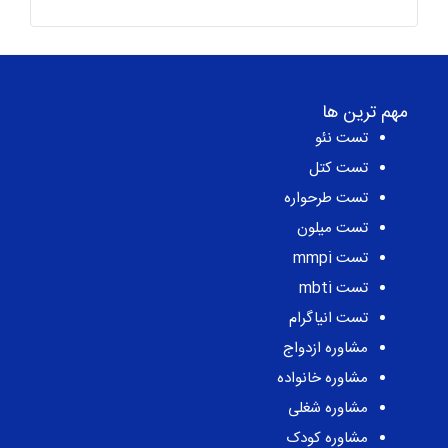
مهم ترین ها
تست نئو
تست کتل
تست طرحواره
تست میلون
تست mmpi
تست mbti
تست انیاگرام
مشاوره ازدواج
مشاوره خانواده
مشاوره شغلی
مشاوره کودک