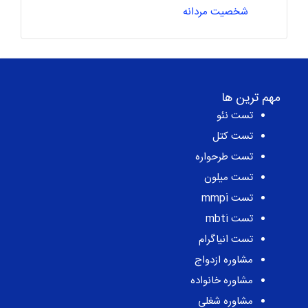
شخصیت مردانه
مهم ترین ها
تست نئو
تست کتل
تست طرحواره
تست میلون
تست mmpi
تست mbti
تست انیاگرام
مشاوره ازدواج
مشاوره خانواده
مشاوره شغلی