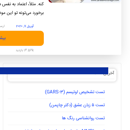
کنه. مثلاً، اعتماد به نفس
برخورد می‌تونه تو این موضو
آوریل 7, 2020
ارسا
بیشت
14.56k بازدید
آخرین مقالات
تست تشخیص اوتیسم (GARS-3)
تست ۵ زبان عشق (دکتر چاپمن)
تست روانشناسی رنگ ها