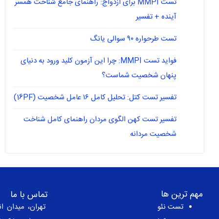
تست MMPI برای ازدواج: راهنمای جامع شناخت همسر
آینده + تفسیر
تست طرحواره ۹۰ سوالی یانگ
فواید تست MMPI: چرا این آزمون کلید ورود به دنیای
پنهان شخصیت شماست؟
تفسیر تست کتل: تحلیل کامل ۱۶ عامل شخصیت (16PF)
تفسیر تست کهن الگوی مردان راهنمای کامل شناخت
شخصیت مردانه
مهم ترین ها
تماس با ما
تست نئو
تهران، میدان ان