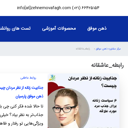
info[at]zehnemovafagh.com
66425154 (021)
ذهن موفق
محصولات آموزشی
تست های روانشن
مرکز مشاوره ذهن موفق
»
رابطه_عاشقانه
رابطه_عاشقانه
روابط عاطفی
ذهن موفق پارسیان
تا حالا شده فکر کنی چی ب
جذاب‌تر به نظر بیاد؟ خیلی
ویژگی‌هایی تو رفتار و ظاه