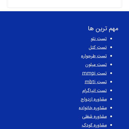
21,000,000 ریال
19,000,000 ریال
بود.
است.
مهم ترین ها
تست نئو
تست کتل
تست طرحواره
تست میلون
تست mmpi
تست mbti
تست انیاگرام
مشاوره ازدواج
مشاوره خانواده
مشاوره شغلی
مشاوره کودک