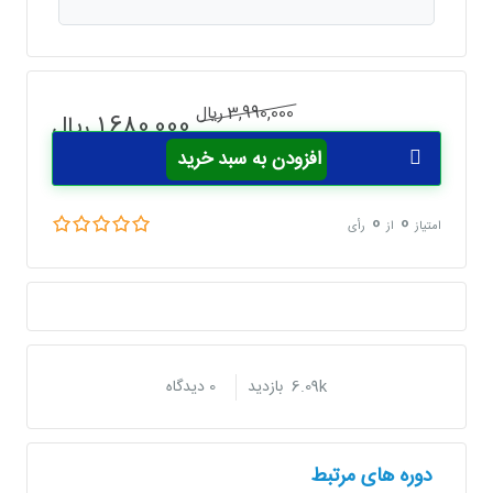
قیمت
قیمت
3,990,000
ریال
1,680,000
ریال
اصلی
فعلی
افزودن به سبد خرید
3,990,000 ریال
3990000
1680000
تومان
بود.
است.
0
0
امتیاز
از
رأی
6.09k بازدید
0 دیدگاه
دوره های مرتبط