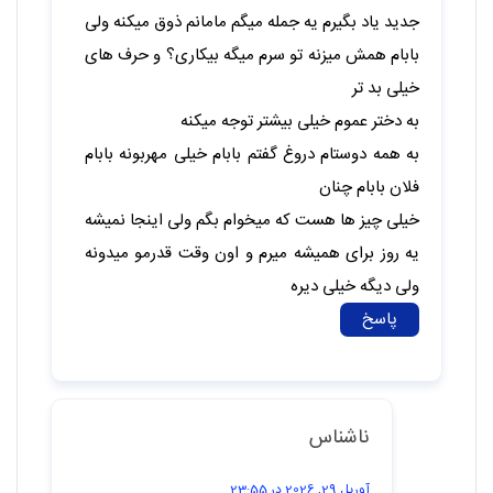
نیکا
نوامبر 16, 2025 در 19:58
سلام
همه حرف هاتون رو خوندم
من پدرم فقط وقتی باهام حرف میزنه که میخواد
بپرسه نماز خوندم یا نه وقتی میخواد بره مسافرت ما
دم ماشین سوار شدن میفهمیم میخواد بره اصلا تو
خونه حرف نمیزنه و وقتی من یه ایده جدید دارم
همش میزنه تو سرم میگه مگه خلی؟خیلی به نماز گیر
میده ولی اصلا به فکر درسم نیست فقط نماز خونده
باشم بقیش هیچی حتی ۲ روز بخاطر این که ایده
هامو نادیده گرفت خونه نرفتم ولی مامانم داشت