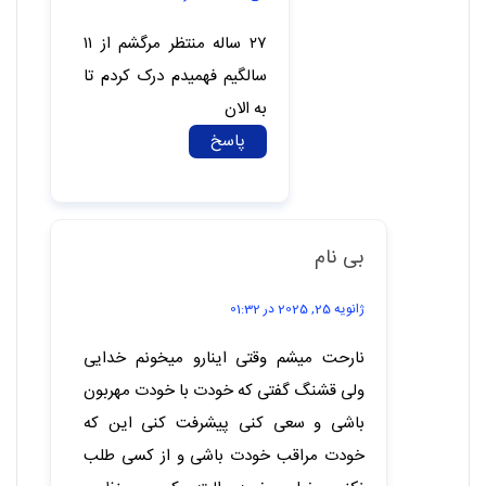
ناشناس
اکتبر 9, 2024 در 00:12
منم
پاسخ
المیرا
دسامبر 13, 2025 در 21:31
منم