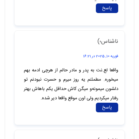
خودشو سر دختر خودش میاره خودش باعث
شد من از هرچی مرده متنفر بشم تو بچگی
فقط5سالم بود کلی بلا سرم امد اما عین
خیالشم نبود بزرگ تر که شدم مجبور شدم
روی پای خودم وایستم دخترا اولین مرد
زندگی شون پدرشونه اونم تبدیل به بدترین
مرد میشه واقعا دیگه چه فرقی با مرده داریم
کاش این حرفامو میتونستم بهش بگم شاید
عقل داشت منو درک میکرد ادم بهتری میشد
پاسخ
ناشناس