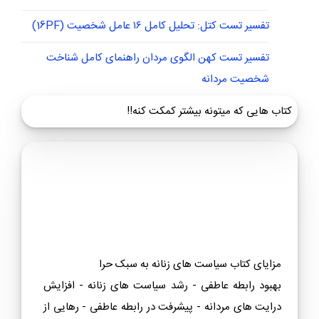
تست تشخیص اوتیسم (GARS-3)
تست ۵ زبان عشق (دکتر چاپمن)
تست روانشناسی رنگ ها
تست MMPI برای ازدواج: راهنمای جامع شناخت همسر
آینده + تفسیر
تست طرحواره ۹۰ سوالی یانگ
فواید تست MMPI: چرا این آزمون کلید ورود به دنیای
پنهان شخصیت شماست؟
تفسیر تست کتل: تحلیل کامل ۱۶ عامل شخصیت (16PF)
تفسیر تست کهن الگوی مردان راهنمای کامل شناخت
شخصیت مردانه