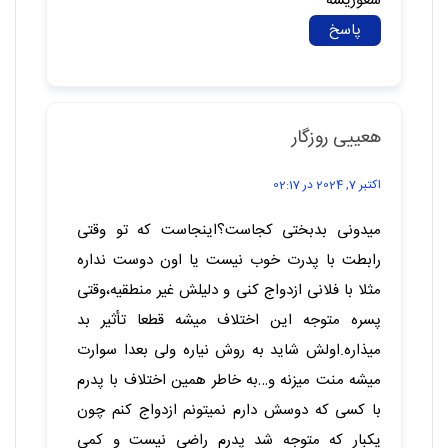
دلشون میمونه‌و میگن کاش حداقل یکم باهاش بهتر
رفتار میکردیم ولی اون موقع واقعا دیر شده.
پاسخ
ناشناس؛)
فوریه 10, 2025 در 16:20
واقعا لعنت به پدر و مادر حالم از هرچی ادمه بهم
میخوره. مطمئنم یه روز میرم و حسرت نبودنم تو
دلشون میمونه‌و میگن کاش حداقل یکم باهاش بهتر
رفتار میکردیم ولی اون موقع واقعا دیر شده.
پاسخ