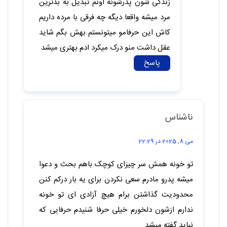
پاسخ
ناشناس
آوریل 29, 2026 در 23:55
🫠💔
پاسخ
بی پدر
می 25, 2026 در 21:09
واقعا درک نمیکنم چرا بابام ترومای بچگی