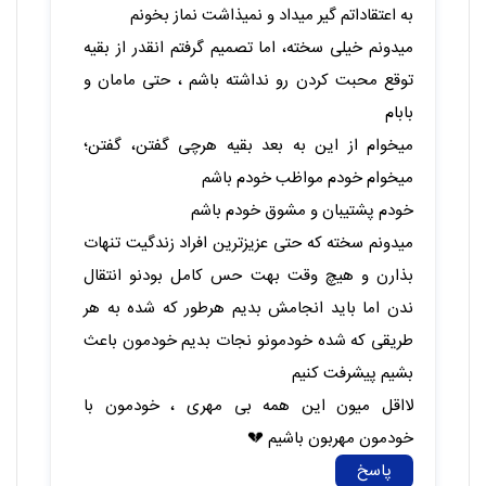
مثلا با فلانی ازدواج کنی و دلیلش غیر منطقیه،وقتی
پسره متوجه این اختلاف میشه قطعا تأثیر بد
میذاره.اولش شاید به روش نیاره ولی بعدا سوارت
میشه منت میزنه و…به خاطر همین اختلاف با پدرم
با کسی که دوسش دارم نمیتونم ازدواج کنم چون
یکبار که متوجه شد پدرم راضی نیست و کمی
اختلاف داریم حس کردم اخلاقش عوض شد حالا بیا
با این ازدواج کن همه چی بدتر هم میشه تازه
حمایت پدر رو هم نداری.خلاصه که بعضیا شانس
ندارن کاریشم نمیشه کرد:/
پاسخ
قاصدک