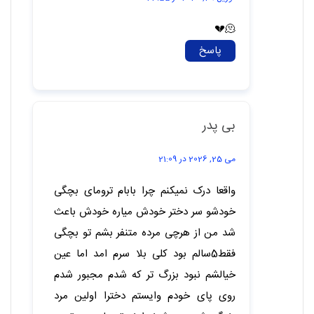
تعریف میکرد هیچی از این که بابات دلش تنگ شده
نگفت هرجا نگاه میکنم یه دختر از من دلقک تر
هست که باباش نازشو میکشه ولی من بدبخت نه
دروغ میگن دخترا بابایی ان حتی به علایقم گیر میده
کتاب علمی تخیلی میدونم همتون دوست دارین
میگه این چرت و پرتا چیه میخونی میخوام زبان
جدید یاد بگیرم یه جمله میگم مامانم ذوق میکنه ولی
بابام همش میزنه تو سرم میگه بیکاری؟ و حرف های
خیلی بد تر
به دختر عموم خیلی بیشتر توجه میکنه
به همه دوستام دروغ گفتم بابام خیلی مهربونه بابام
فلان بابام چنان
خیلی چیز ها هست که میخوام بگم ولی اینجا نمیشه
یه روز برای همیشه میرم و اون وقت قدرمو میدونه
ولی دیگه خیلی دیره