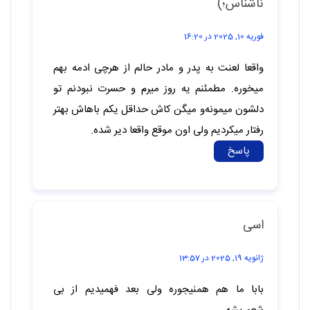
می 8, 2025 در 22:29
تو خونه همش سر چیزای کوچک باهم بحث و دعوا
میشه پدرو مادرم سعی نکردن برای یه بار درکم کنن
محدودیت گذاشتن برام هیچ آزادی ای تو خونه
ندارم ازشون دلخورم خیلی حرفا شنیدم حرفایی که
نباید گفته میشد
پاسخ
ناشناس؛)
فوریه 10, 2025 در 16:21
واقعا لع.نت به پدر و مادر حالم از هرچی ادمه بهم
میخوره. مطمئنم یه روز میرم و حسرت نبودنم تو