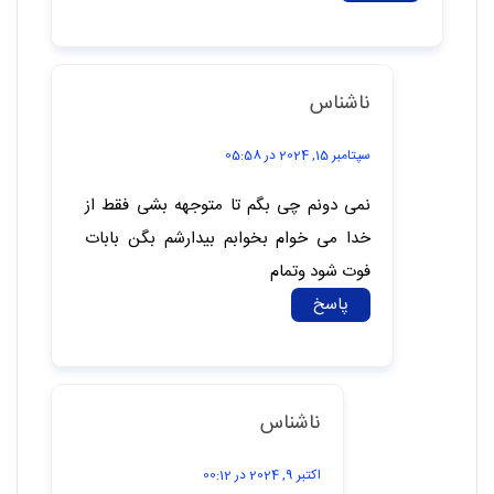
سپتامبر 12, 2024 در 01:12
خیلی بی محبتی از طرف بابام دیدم
بابام توی سخت ترین موقعیت های زندگیم تنهام
گذاشت
همیشه مسخره ام میکرد و منو با بقیه مقایسه میکرد
به اعتقاداتم گیر میداد و نمیذاشت نماز بخونم
میدونم خیلی سخته، اما تصمیم گرفتم انقدر از بقیه
توقع محبت کردن رو نداشته باشم ، حتی مامان و
بابام
میخوام از این به بعد بقیه هرچی گفتن، گفتن؛
میخوام خودم مواظب خودم باشم
خودم پشتیبان و مشوق خودم باشم
میدونم سخته که حتی عزیزترین افراد زندگیت تنهات
بذارن و هیچ وقت بهت حس کامل بودنو انتقال