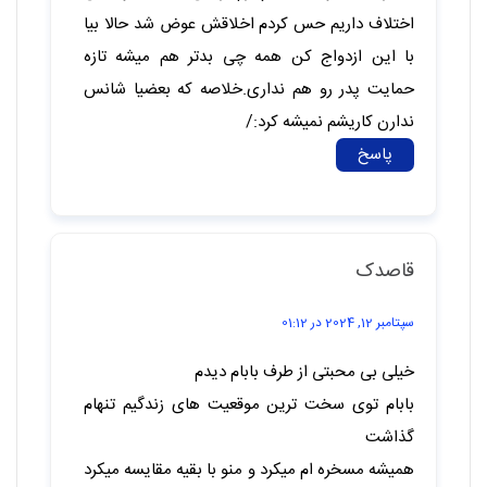
اسی
ژانویه 19, 2025 در 13:57
بابا ما هم همنیجوره ولی بعد فهمیدیم از بی
شعوریشه
پاسخ
هعییی روزگار
اکتبر 7, 2024 در 02:17
میدونی بدبختی کجاست؟اینجاست که تو وقتی
رابطت با پدرت خوب نیست یا اون دوست نداره