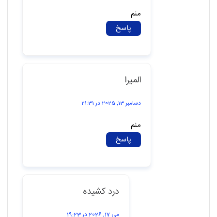
ندن اما باید انجامش بدیم هرطور که شده به هر
طریقی که شده خودمونو نجات بدیم خودمون باعث
بشیم پیشرفت کنیم
لااقل میون این همه بی مهری ، خودمون با
خودمون مهربون باشیم 💔
پاسخ
ناشناس
سپتامبر 15, 2024 در 05:58
نمی دونم چی بگم تا متوجهه بشی فقط از
خدا می خوام بخوابم بیدارشم بگن بابات
فوت شود وتمام
پاسخ