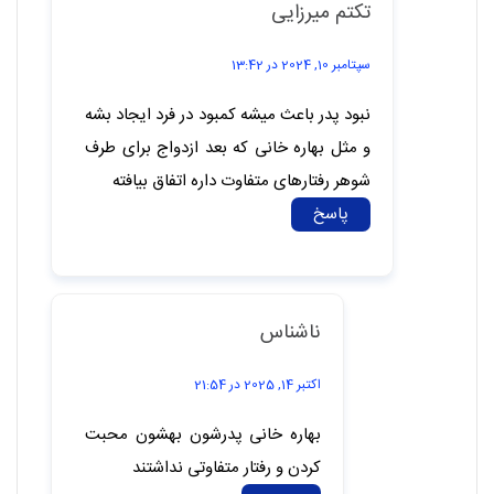
ژانویه 25, 2025 در 01:32
نارحت میشم وقتی اینارو میخونم خدایی
ولی قشنگ گفتی که خودت با خودت مهربون
باشی و سعی کنی پیشرفت کنی این که
خودت مراقب خودت باشی و از کسی طلب
نکنی خیلی خوبه البته کسی منظورم
غریبهاست
پاسخ
مریم
آگوست 25, 2024 در 15:16
سلام من اصلا محبت پدر رو ندیدم و دخترایی که در