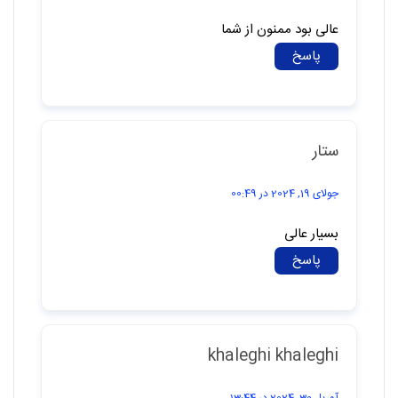
عالی بود ممنون از شما
پاسخ
ستار
جولای 19, 2024 در 00:49
بسیار عالی
پاسخ
khaleghi khaleghi
آوریل 30, 2024 در 13:44