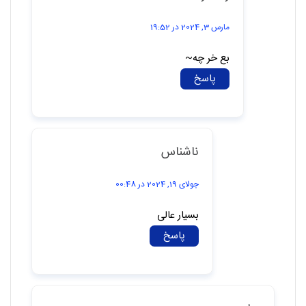
مارس 3, 2024 در 19:52
بع خر چه~
پاسخ
ناشناس
جولای 19, 2024 در 00:48
بسیار عالی
پاسخ