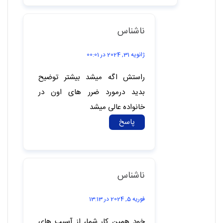
ناشناس
ژانویه 31, 2024 در 00:01
راستش اگه میشد بیشتر توضیح
بدید درمورد ضرر های اون در
خانواده عالی میشد
پاسخ
ناشناس
فوریه 5, 2024 در 13:13
خود همین کار شما، از آسیب های