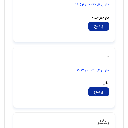
مارس 3, 2024 در 19:53
بع خر چه~
پاسخ
۰
مارس 3, 2024 در 19:17
عالی
پاسخ
رهگذر