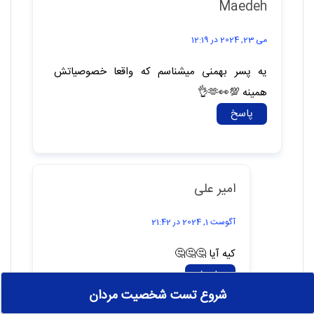
همینه دقیقا
پاسخ
Maedeh
می 23, 2024 در 12:19
یه پسر بهمنی میشناسم که واقعا خصوصیاتش
همینه 💯👀🫶👌
پاسخ
شروع تست شخصیت مردان
امیر علی