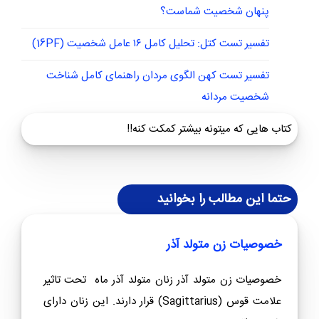
تست MMPI برای ازدواج: راهنمای جامع شناخت همسر
آینده + تفسیر
تست طرحواره ۹۰ سوالی یانگ
فواید تست MMPI: چرا این آزمون کلید ورود به دنیای
پنهان شخصیت شماست؟
تفسیر تست کتل: تحلیل کامل ۱۶ عامل شخصیت (16PF)
تفسیر تست کهن الگوی مردان راهنمای کامل شناخت
شخصیت مردانه
کتاب هایی که میتونه بیشتر کمکت کنه!!
حتما این مطالب را بخوانید