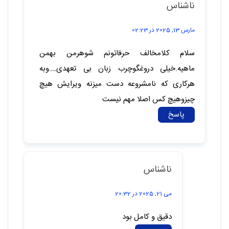
سلام. من بهمنی هستم. و هرکس ازم انتقاد کنه،
روحش شاد
پاسخ
ناشناس
مارس 13, 2025 در 02:23
سلام کلامخالف حرفاتونم شوهرمن بهمن
ماهیه.خیلی دروغگوچرب زبان بی تعهدی….وبه
هرکاری که نامشروعه دست میزنه ویرایش هیچ
چیزوهیچ کس اصلا مهم نیست
پاسخ