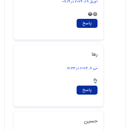
پاسخ
ناشناس
آوریل 28, 2026 در 08:19
😄😂
پاسخ
رها
می 8, 2026 در 17:33
👌