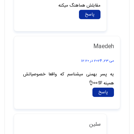
Hadey
مارس 28, 2026 در 08:31
بهمن ماهی رفتار خودش روکاملا با طرف
مقابلش هماهنگ میکنه
پاسخ
Maedeh
می 23, 2024 در 12:20
یه پسر بهمنی میشناسم که واقعا خصوصیاتش
همینه 💯👀👌