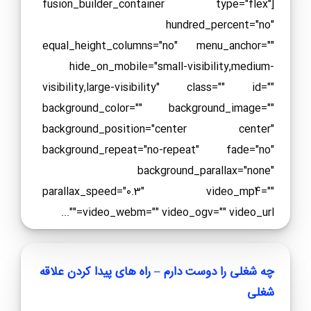
[fusion_builder_container type="flex"
hundred_percent="no"
equal_height_columns="no" menu_anchor=""
hide_on_mobile="small-visibility,medium-
visibility,large-visibility" class="" id=""
background_color="" background_image=""
background_position="center center"
background_repeat="no-repeat" fade="no"
background_parallax="none"
parallax_speed="0.3" video_mp4=""
video_webm="" video_ogv="" video_url=""...
چه شغلی را دوست دارم – راه های پیدا کردن علاقه
شغلی