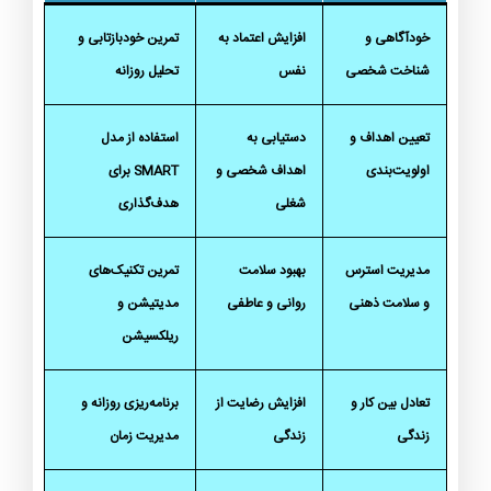
خودآگاهی و
افزایش اعتماد به
تمرین خودبازتابی و
شناخت شخصی
نفس
تحلیل روزانه
تعیین اهداف و
دستیابی به
استفاده از مدل
اولویت‌بندی
اهداف شخصی و
SMART برای
شغلی
هدف‌گذاری
مدیریت استرس
بهبود سلامت
تمرین تکنیک‌های
و سلامت ذهنی
روانی و عاطفی
مدیتیشن و
ریلکسیشن
تعادل بین کار و
افزایش رضایت از
برنامه‌ریزی روزانه و
زندگی
زندگی
مدیریت زمان