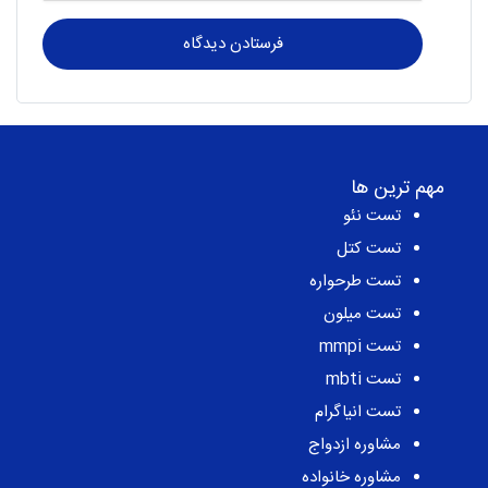
مهم ترین ها
تست نئو
تست کتل
تست طرحواره
تست میلون
تست mmpi
تست mbti
تست انیاگرام
مشاوره ازدواج
مشاوره خانواده