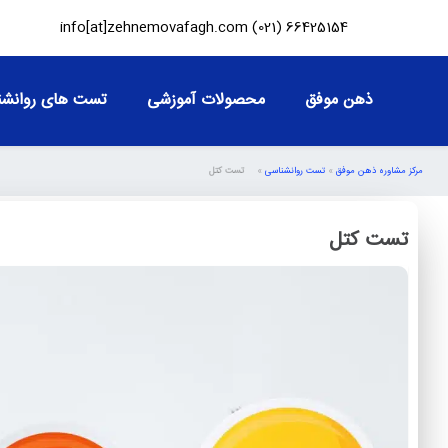
info[at]zehnemovafagh.com
66425154 (021)
ذهن موفق
محصولات آموزشی
تست های روانشن
مرکز مشاوره ذهن موفق
»
تست روانشناسی
»
تست کتل
تست کتل