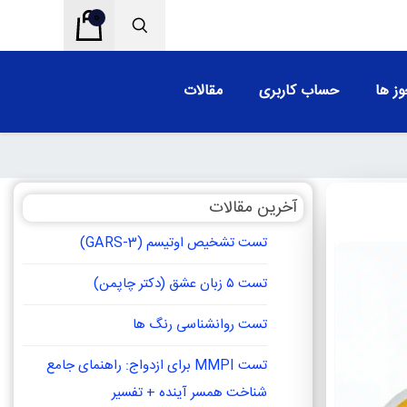
0
ز ها
حساب کاربری
مقالات
آخرین مقالات
تست تشخیص اوتیسم (GARS-3)
تست ۵ زبان عشق (دکتر چاپمن)
تست روانشناسی رنگ ها
تست MMPI برای ازدواج: راهنمای جامع
شناخت همسر آینده + تفسیر