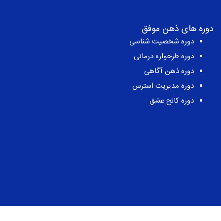
تماس با ما
تهران، میدان انقلاب، ابتدای کارگر جنوبی، کوچه مهدیزاده، پلاک 1،
طبقه 2
شماره تماس:
021-66425154
دوره های ذهن موفق
دوره شخصیت شناسی
دوره طرحواره درمانی
دوره ذهن آگاهی
دوره مدیریت استرس
دوره کالج عشق