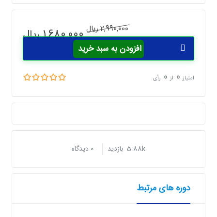
قیمت
قیمت
2,990,000
ریال
1,680,000
ریال
اصلی
فعلی
افزودن به سبد خرید
2,990,000 ریال
2990000
1680000
تومان
بود.
است.
0
0
امتیاز
از
رأی
5.88k بازدید
0 دیدگاه
دوره های مرتبط