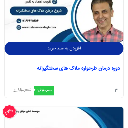
افزودن به سبد خرید
دوره درمان طرحواره ملاک های سختگیرانه
قیمت
قیمت
2,990,000
3
1,680,000
اصلی
فعلی
2,990,000 ریال
1,680,000 ریال
44%
بود.
است.
تخفیف