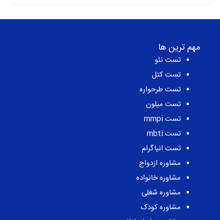
اصلی
فعلی
بود.
است.
25,000,000 ریال
15,900,000 ریال
بود.
است.
مهم ترین ها
تست نئو
تست کتل
تست طرحواره
تست میلون
تست mmpi
تست mbti
تست انیاگرام
مشاوره ازدواج
مشاوره خانواده
مشاوره شغلی
مشاوره کودک