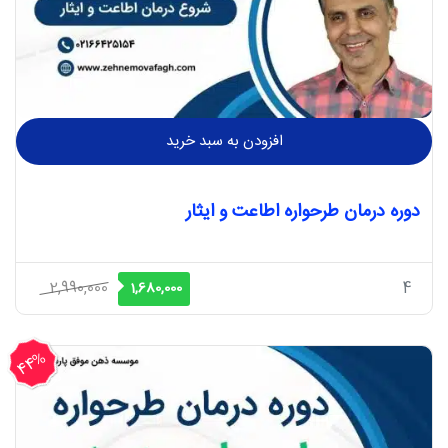
افزودن به سبد خرید
دوره درمان طرحواره اطاعت و ایثار
قیمت
قیمت
2,990,000
4
1,680,000
اصلی
فعلی
2,990,000 ریال
1,680,000 ریال
44%
بود.
است.
تخفیف