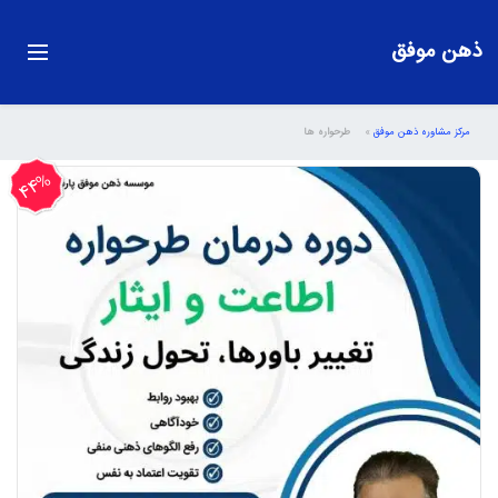
ذهن موفق
مرکز مشاوره ذهن موفق
»
طرحواره ها
44%
تخفیف