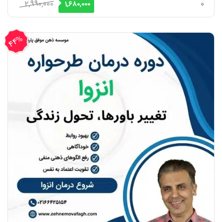
قیمت
قیمت
2,990,000
0
1,680,000
اصلی
فعلی
2,990,000 ریال
1,680,000 ریال
44%
بود.
است.
تخفیف