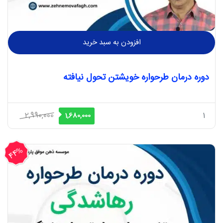
افزودن به سبد خرید
دوره درمان طرحواره خویشتن تحول نیافته
قیمت
قیمت
2,990,000
1
1,680,000
اصلی
فعلی
2,990,000 ریال
1,680,000 ریال
44%
بود.
است.
تخفیف