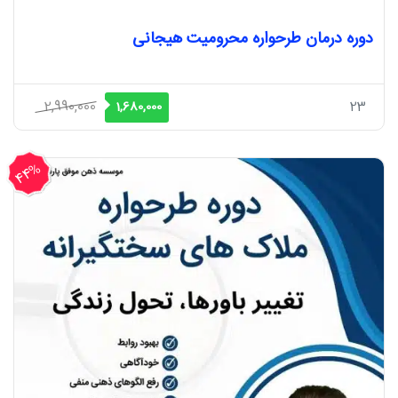
دوره درمان طرحواره محرومیت هیجانی
قیمت
قیمت
2,990,000
23
1,680,000
اصلی
فعلی
2,990,000 ریال
1,680,000 ریال
44%
بود.
است.
تخفیف