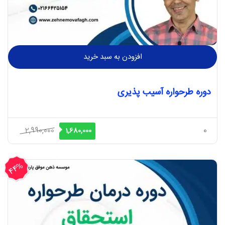
افزودن به سبد خرید
دوره طرحواره آسیب پذیری
قیمت
قیمت
2,990,000
0
1,680,000
اصلی
فعلی
2,990,000 ریال
1,680,000 ریال
44%
بود.
است.
تخفیف