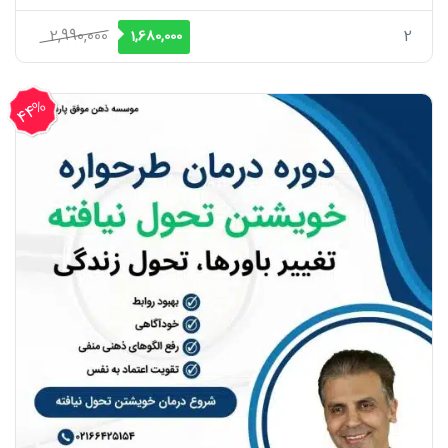
قیمت
قیمت
2,990,000
2
1,680,000
اصلی
فعلی
2,990,000 ریال
1,680,000 ریال
44%
بود.
است.
تخفیف