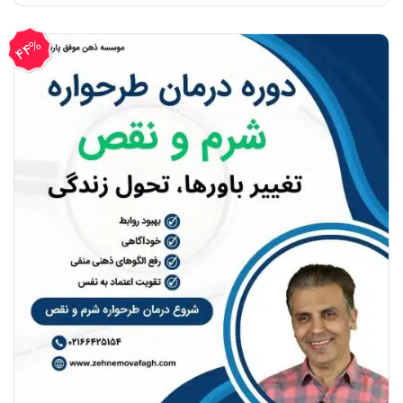
اصلی
فعلی
2,990,000 ریال
1,680,000 ریال
44%
بود.
است.
تخفیف