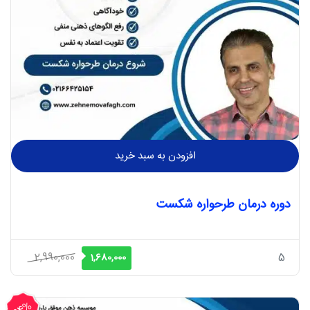
افزودن به سبد خرید
دوره درمان طرحواره شکست
قیمت
قیمت
2,990,000
5
1,680,000
اصلی
فعلی
2,990,000 ریال
1,680,000 ریال
44%