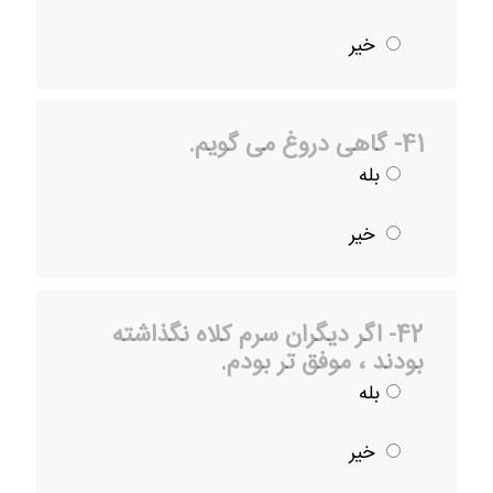
خیر
41- گاهی دروغ می گویم.
بله
خیر
42- اگر دیگران سرم کلاه نگذاشته
بودند ، موفق تر بودم.
بله
خیر