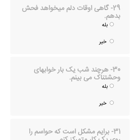
29- گاهی اوقات دلم میخواهد فحش
بدهم.
بله
خیر
30- هرچند شب یک بار خوابهای
وحشتناک می بینم.
بله
خیر
31- برایم مشکل است که حواسم را
روی یک کار متمرکز کنم.