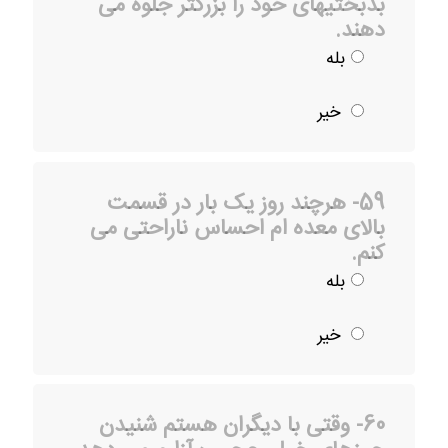
بدبختیهای خود را بزرگتر جلوه می
دهند.
بله
خیر
59- هرچند روز یک بار در قسمت
بالای معده ام احساس ناراحتی می
کنم.
بله
خیر
60- وقتی با دیگران هستم شنیدن