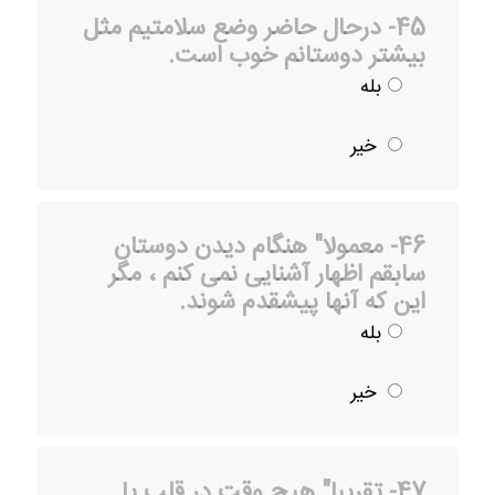
45- درحال حاضر وضع سلامتیم مثل
بیشتر دوستانم خوب است.
بله
خیر
46- معمولا" هنگام دیدن دوستان
سابقم اظهار آشنایی نمی کنم ، مگر
این که آنها پیشقدم شوند.
بله
خیر
47- تقریبا" هیچ وقت در قلب یا