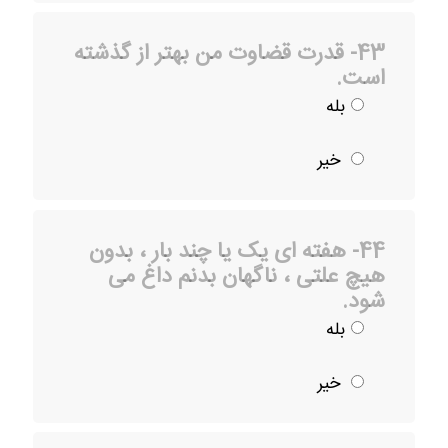
43- قدرت قضاوت من بهتر از گذشته
است.
بله
خیر
44- هفته ای یک یا چند بار ، بدون
هیچ علتی ، ناگهان بدنم داغ می
شود.
بله
خیر